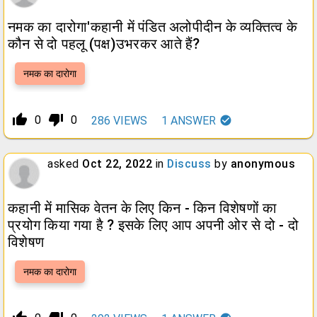
नमक का दारोगा'कहानी में पंडित अलोपीदीन के व्यक्तित्व के
कौन से दो पहलू (पक्ष)उभरकर आते हैं?
नमक का दारोगा
thumb_up_alt
thumb_down_alt
0
0
286
VIEWS
1
ANSWER
asked
Oct 22, 2022
in
Discuss
by
anonymous
कहानी में मासिक वेतन के लिए किन - किन विशेषणों का
प्रयोग किया गया है ? इसके लिए आप अपनी ओर से दो - दो
विशेषण
नमक का दारोगा